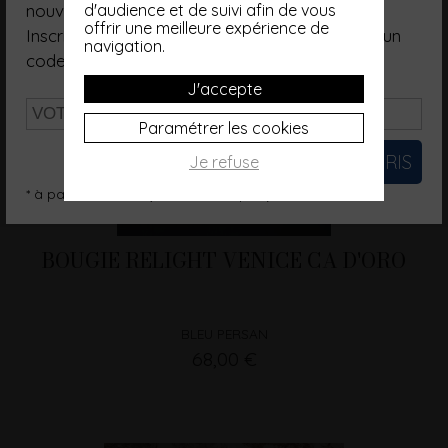
nouveautés ?
d'audience et de suivi afin de vous
offrir une meilleure expérience de
Inscrivez-vous à notre Newsletter et recevez un
navigation.
code promo d'une valeur de 10€*.
J'accepte
Paramétrer les cookies
Je refuse
* à partir de 200€ (hors frais de port)
BOUGIE RELIGHT VENICE CA D'ORO
BLEU PERSAN
68,00 €