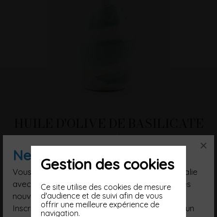
HUILE D'OLIVE DE BASILICATE
CERTIFIÉE BIO
×
Newsletter
SPIRALE VERDE
Gestion des cookies
Vous souhaitez poursuivre votre voyage en Italie
42,00 €
avec nous, suivre nos artisans, être informé des
Ce site utilise des cookies de mesure
nouveautés ?
d'audience et de suivi afin de vous
offrir une meilleure expérience de
Inscrivez-vous à notre Newsletter et recevez un
navigation.