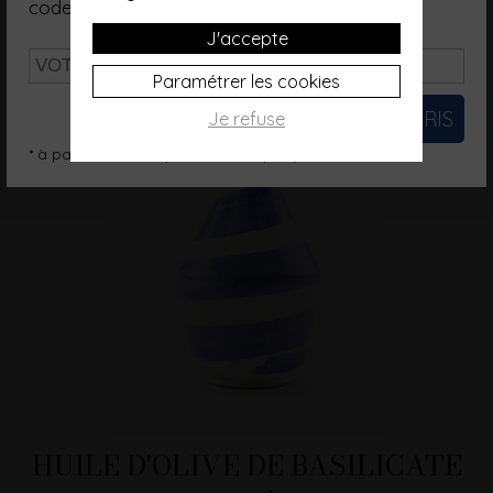
code promo d'une valeur de 10€*.
J'accepte
Paramétrer les cookies
Je refuse
* à partir de 200€ (hors frais de port)
HUILE D'OLIVE DE BASILICATE