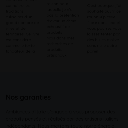
raison pour
connaitre les
C'est pourquoi j'ai
laquelle je n'ai
traditions
souhaité ouvrir ce
pas la prétention
culinaires d'un
rayon «Épicerie
d'avoir un choix
grand nombre de
fine » dans lequel
exhaustif de
villes et de
vous pourrez vous
produits .
territoires. Ce livre
laissez tenter par
Mais dans mes
est considéré
des huiles d'olive
recherches de
comme le texte
sans nulle autre
produits
fondateur de la
pareil...
artisanaux
Nos garanties
Ambiances d’Italie s’engage à vous proposer des
produits pensés et réalisés par des artisans italiens
indépendants. Nous mettons toute notre énergie