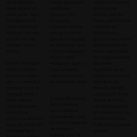
di un alimento.
l'objet de quinze
Vincenzo Romano
Devo sapere da
rééditions
et son huile
dove viene. Devo
jusqu'en 1911.
d'olive, tant au
immaginarmi le
La cuisine
niveau de l'histoire
mani che hanno
italienne fascine,
familiale de
coltivato, lavorato
rien qu'à voir le
l'exploitation,
e cotto ciò che
succès incroyable
qu'au niveau de la
mangio
"-Carlo
en France du livre
qualité même de
Petrini
« On va déguster
l'huile, sans parler
l'Italie » chez
de l'originalité des
En 1891, Pellegrino
Marabout, que je
bouteilles,
Artusi publie la
vous conseille
symboles de la
première édition
vivement si vous
tradition sicilienne
de « La scienza in
ne l'avez pas déjà
des têtes de
cucina e l'arte di
!
Maures J'ai été
mangiar bene »
séduite par l'huile
Si vous découvrez
dans lequel il
d'olive di Perna,
cette rubrique,
cherche à créer
par les bouteilles
vous penserez
une culture
en céramiques qui
certainement que
commune dans un
contiennent une
la France déborde
pays où l'unité est
huile d'une grande
de traiteurs
très récente. Il
qualité.
italiens, c'est la
contribue à faire