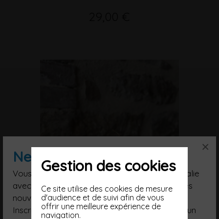
29,00 €
×
Newsletter
Gestion des cookies
Vous souhaitez poursuivre votre voyage en Italie
avec nous, suivre nos artisans, être informé des
Ce site utilise des cookies de mesure
nouveautés ?
d'audience et de suivi afin de vous
offrir une meilleure expérience de
Inscrivez-vous à notre Newsletter et recevez un
navigation.