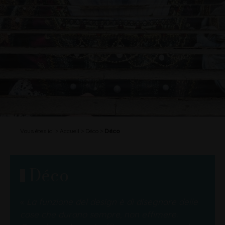
Vous êtes ici
Accueil
Déco
Déco
Déco
«
La funzione del design è di disegnare delle
cose che durano sempre, non effimere.