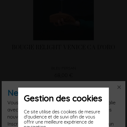
BOUGIE RELIGHT VENICE CA D'ORO
BLEU PERSAN
68,00 €
×
Newsletter
Gestion des cookies
Vous souhaitez poursuivre votre voyage en Italie
avec nous, suivre nos artisans, être informé des
Ce site utilise des cookies de mesure
nouveautés ?
d'audience et de suivi afin de vous
offrir une meilleure expérience de
Inscrivez-vous à notre Newsletter et recevez un
navigation.