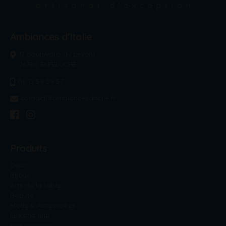
Ambiances d'Italie
17 boulevard du Levant
26780 ESPELUCHE
06 13 59 59 57
contact@ambiancesditalie.fr
Produits
Déco
Bijoux
Arts de la table
Beauté
Mode & Accessoires
Epicerie fine
Nos artisans