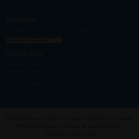
Newsletter
Inscrivez-vous avec votre adresse e-mail.
OK
Service client
Mesurer sa taille de bague
Contactez-nous
Les formations
Carnet de voyage
©2022 Ambiance d'Italie
Conditions générales de vente
Mentions légales
Politique de confidentialité
Réalisation Clerc & Net