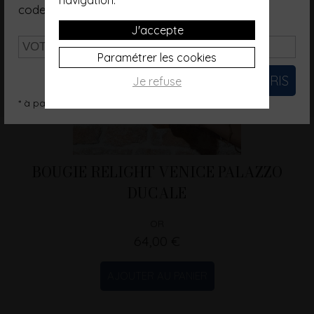
code promo d'une valeur de 10€*.
J'accepte
Paramétrer les cookies
Je refuse
* à partir de 200€ (hors frais de port)
BOUGIE RELIGHT VENICE PALAZZO
DUCALE
OR
64,00 €
AJOUTER AU PANIER