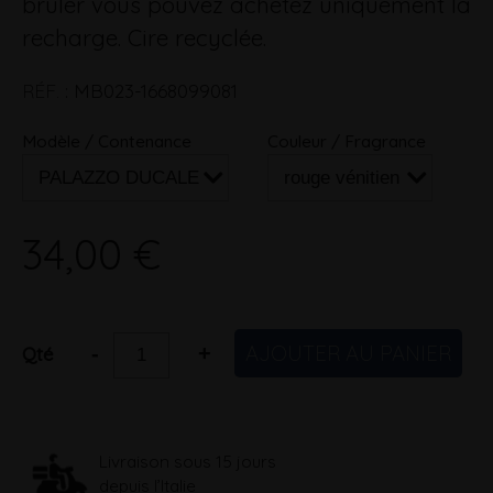
brûler vous pouvez achetez uniquement la
recharge. Cire recyclée.
RÉF.
:
MB023-1668099081
Modèle / Contenance
Couleur / Fragrance
34,00 €
AJOUTER AU PANIER
-
+
Qté
Livraison sous 15 jours
depuis l’Italie