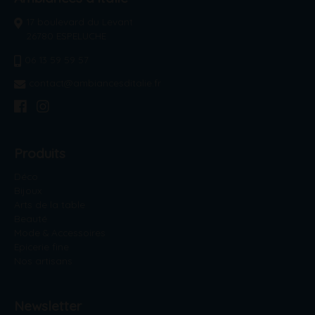
17 boulevard du Levant
26780 ESPELUCHE
06 13 59 59 57
contact@ambiancesditalie.fr
Produits
Déco
Bijoux
Arts de la table
Beauté
Mode & Accessoires
Epicerie fine
Nos artisans
Newsletter