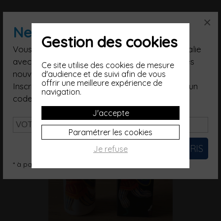
×
Vous aimerez aussi...
Newsletter
Gestion des cookies
Vous souhaitez poursuivre votre voyage en Italie
avec nous, suivre nos artisans, être informé des
Ce site utilise des cookies de mesure
nouveautés ?
d'audience et de suivi afin de vous
offrir une meilleure expérience de
Inscrivez-vous à notre Newsletter et recevez un
navigation.
code promo d'une valeur de 10€*.
J'accepte
Paramétrer les cookies
Je refuse
* à partir de 200€ (hors frais de port)