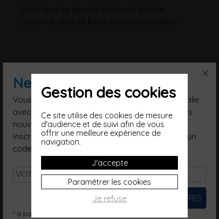
Sicile, dont la beauté est toute entière
contenue dans la force de ses contrastes.
×
Newsletter
Gestion des cookies
Vous souhaitez poursuivre votre voyage en Italie
avec nous, suivre nos artisans, être informé des
Ce site utilise des cookies de mesure
Vous aimerez aussi...
nouveautés ?
d'audience et de suivi afin de vous
offrir une meilleure expérience de
Inscrivez-vous à notre Newsletter et recevez un
navigation.
code promo d'une valeur de 10€*.
J'accepte
Paramétrer les cookies
Je refuse
* à partir de 200€ (hors frais de port)