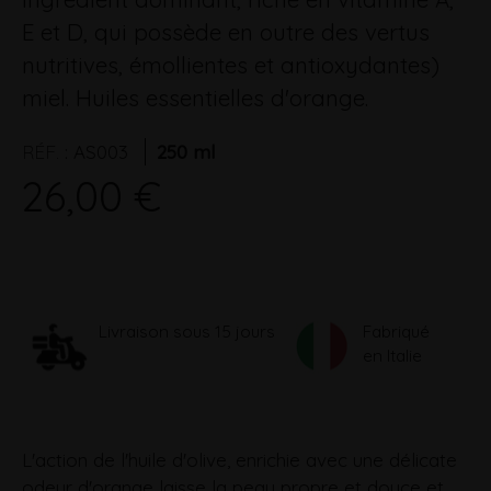
E et D, qui possède en outre des vertus
nutritives, émollientes et antioxydantes)
miel. Huiles essentielles d'orange.
RÉF.
:
AS003
250 ml
26,00 €
Livraison sous 15 jours
Fabriqué
en Italie
L'action de l'huile d'olive, enrichie avec une délicate
odeur d'orange laisse la peau propre et douce et