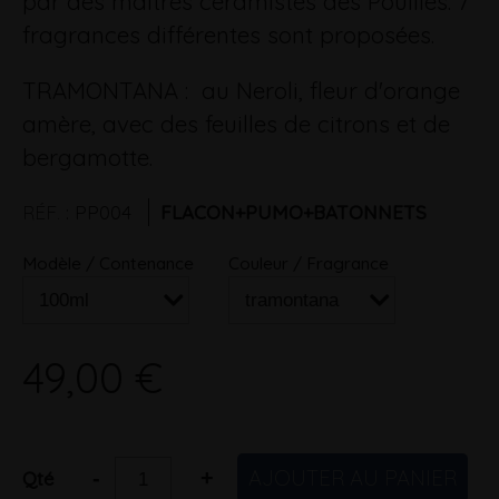
par des maitres céramistes des Pouilles. 7
fragrances différentes sont proposées.
TRAMONTANA : au Neroli, fleur d'orange
amère, avec des feuilles de citrons et de
bergamotte.
RÉF.
:
PP004
FLACON+PUMO+BATONNETS
Modèle / Contenance
Couleur / Fragrance
49,00 €
AJOUTER AU PANIER
-
+
Qté