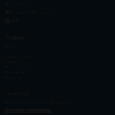
06 13 59 59 57
contact@ambiancesditalie.fr
Produits
Déco
Bijoux
Arts de la table
Beauté
Mode & Accessoires
Epicerie fine
Nos artisans
Newsletter
Inscrivez-vous avec votre adresse e-mail.
OK