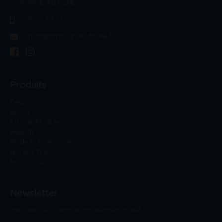
26780 ESPELUCHE
06 13 59 59 57
contact@ambiancesditalie.fr
Produits
Déco
Bijoux
Arts de la table
Beauté
Mode & Accessoires
Epicerie fine
Nos artisans
Newsletter
Inscrivez-vous avec votre adresse e-mail.