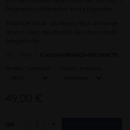
par des maitres céramistes des Pouilles. 7
fragrances différentes sont proposées.
TRAMONTANA : au Neroli, fleur d'orange
amère, avec des feuilles de citrons et de
bergamotte.
RÉF.
:
PP011
FLACON+GRENADE+BATONNETS
Modèle / Contenance
Couleur / Fragrance
49,00 €
AJOUTER AU PANIER
-
+
Qté