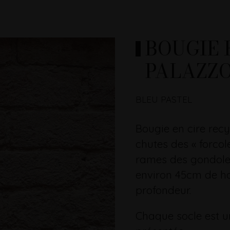
BOUGIE 
PALAZZ
BLEU PASTEL
Bougie en cire recy
chutes des « forcol
rames des gondoles
environ 45cm de ha
profondeur.
Chaque socle est un