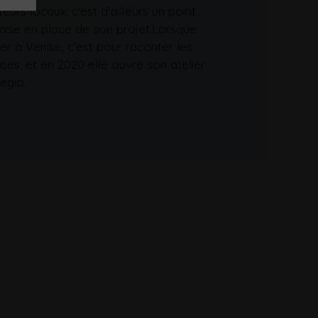
urs locaux, c'est d'ailleurs un point
mise en place de son projet.Lorsque
er à Venise, c'est pour raconter les
rises, et en 2020 elle ouvre son atelier
egio.