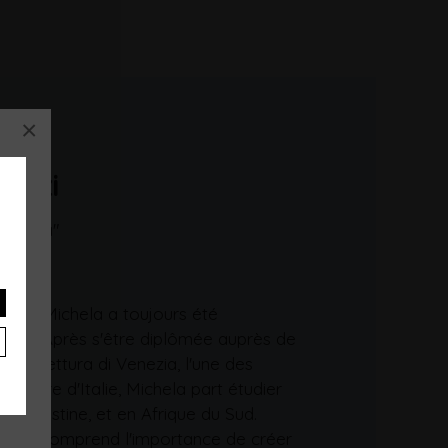
×
lozzi
s,
Venezia"
1986, Michela a toujours été
ages. Après s'être diplômée auprès de
i Architettura di Venezia, l'une des
tecture d'Italie, Michela part étudier
en Palestine, et en Afrique du Sud.
u'elle comprend l'importance de créer