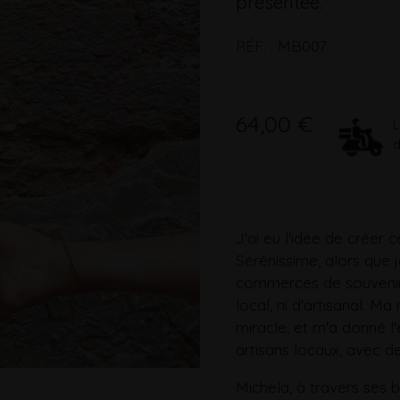
présentée.
RÉF.
:
MB007
64,00 €
L
d
J'ai eu l'idée de créer c
Sérénissime, alors que 
commerces de souvenirs 
local, ni d'artisanal. M
miracle, et m'a donné l
artisans locaux, avec de
Michela, à travers ses 