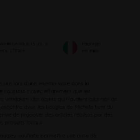
ivraison sous 15 jours
Fabriqué
epuis l’Italie
en Italie
e site lors d'une énième visite dans la
je constatais avec effarement que les
vendaient des objets qui n'avaient plus rien de
a rencontre avec les bougies de Michela tient du
'envie de proposer des articles réalisés par des
s produits locaux.
bougies, souhaite permettre une prise de