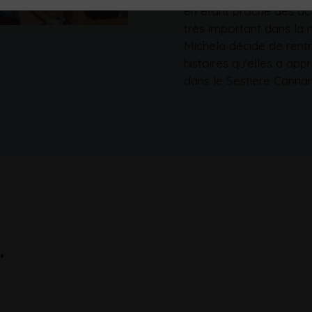
en étant proche des acte
très important dans la 
Michela décide de rentr
histoires qu'elles a app
dans le Sestiere Cannar
.