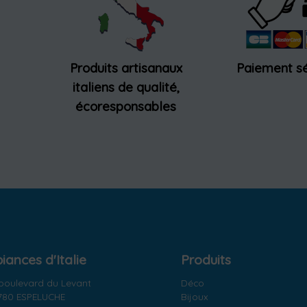
Produits artisanaux
Paiement sé
italiens de qualité,
écoresponsables
ances d'Italie
Produits
 boulevard du Levant
Déco
780 ESPELUCHE
Bijoux