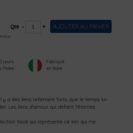
AJOUTER AU PANIER
-
+
Qté
inclus
0 jours
Fabriqué
'Italie
en Italie
Il y a des liens tellement forts, que le temps lui-
r. Les liens d'amour qui défient l'éternité.
lection Nodi qui représente ce lien qui me