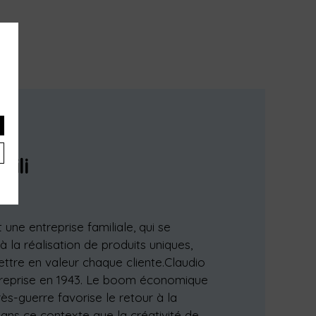
×
s,
bili
 une entreprise familiale, qui se
 la réalisation de produits uniques,
ettre en valeur chaque cliente.Claudio
treprise en 1943. Le boom économique
rès-guerre favorise le retour à la
dans ce contexte que la créativité de