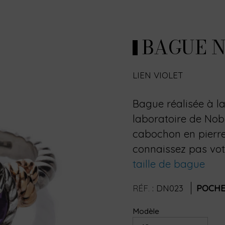
BAGUE N
LIEN VIOLET
Bague réalisée à l
laboratoire de Nobi
cabochon en pierre
connaissez pas votr
taille de bague
RÉF.
:
DN023
POCHE
Modèle