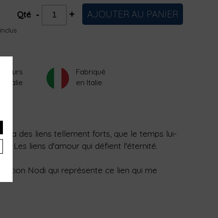
AJOUTER AU PANIER
-
+
Qté
inclus
0 jours
Fabriqué
'Italie
en Italie
Il y a des liens tellement forts, que le temps lui-
r. Les liens d'amour qui défient l'éternité.
lection Nodi qui représente ce lien qui me