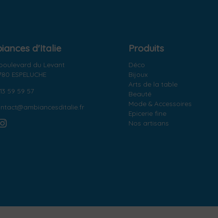
ances d'Italie
Produits
 boulevard du Levant
Déco
780 ESPELUCHE
Bijoux
Arts de la table
13 59 59 57
Beauté
Mode & Accessoires
ntact@ambiancesditalie.fr
Epicerie fine
Nos artisans