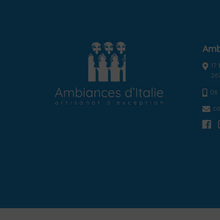
Ambi
17
26
06 
co