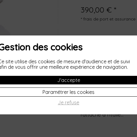
390,00 € *
* frais de port et assurance 
Gestion des cookies
Livraison sous 1
maximum depuis l
Ce site utilise des cookies de mesure d'audience et de suivi
afin de vous offrir une meilleure expérience de navigation.
J'accepte
Des liens indissolubles. 
même ne pourra les délie
Paramétrer les cookies
Je refuse
Je vous présente la col
rattache à l'Italie...