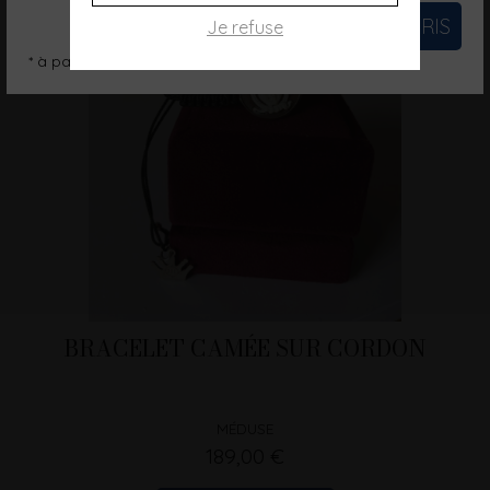
Je refuse
* à partir de 200€ (hors frais de port)
BRACELET CAMÉE SUR CORDON
MÉDUSE
189,00 €