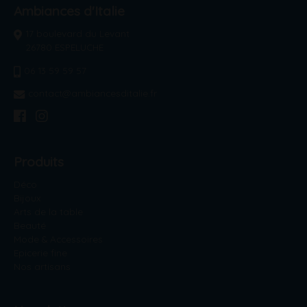
Ambiances d'Italie
17 boulevard du Levant
26780 ESPELUCHE
06 13 59 59 57
contact@ambiancesditalie.fr
Produits
Déco
Bijoux
Arts de la table
Beauté
Mode & Accessoires
Epicerie fine
Nos artisans