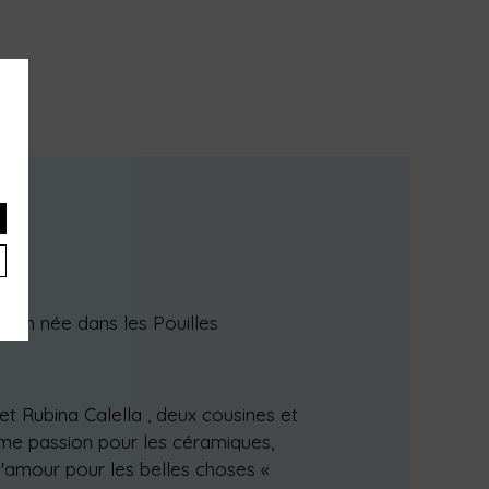
×
s,
a
ion née dans les Pouilles
t Rubina Calella , deux cousines et
me passion pour les céramiques,
, l'amour pour les belles choses «