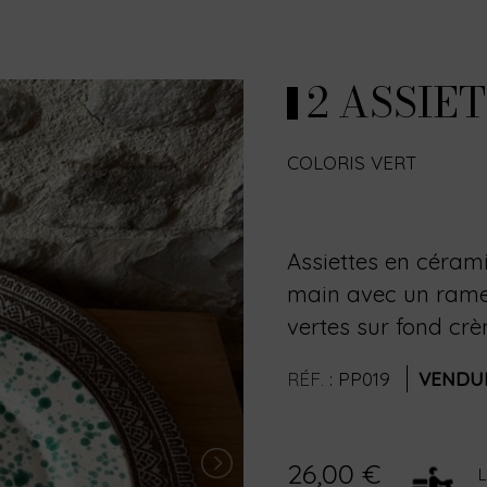
2 ASSIE
COLORIS VERT
Assiettes en céram
main avec un ramea
vertes sur fond c
RÉF.
:
PP019
VENDU
26,00 €
L