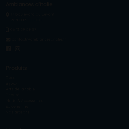
Ambiances d'Italie
17 boulevard du Levant
26780 ESPELUCHE
06 13 59 59 57
contact@ambiancesditalie.fr
Produits
Déco
Bijoux
Arts de la table
Beauté
Mode & Accessoires
Epicerie fine
Nos artisans