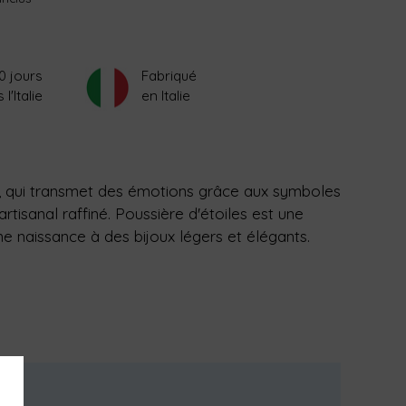
0 jours
Fabriqué
'Italie
en Italie
e, qui transmet des émotions grâce aux symboles
artisanal raffiné. Poussière d'étoiles est une
ne naissance à des bijoux légers et élégants.
×
s,