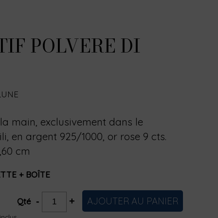
IF POLVERE DI
LUNE
 la main, exclusivement dans le
li, en argent 925/1000, or rose 9 cts.
4,60 cm
TTE + BOÎTE
AJOUTER AU PANIER
-
+
Qté
inclus