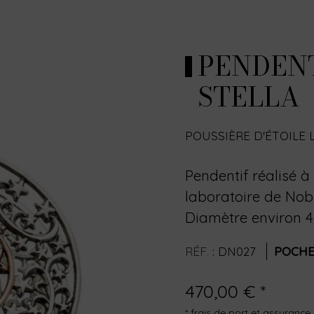
PENDENT
STELLA
POUSSIÈRE D'ÉTOILE 
Pendentif réalisé à
laboratoire de Nobi
Diamètre environ 
RÉF.
:
DN027
POCHE
470,00 € *
* frais de port et assurance 