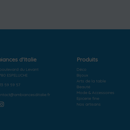
ances d'Italie
Produits
 boulevard du Levant
Déco
780 ESPELUCHE
Bijoux
Arts de la table
13 59 59 57
Beauté
Mode & Accessoires
ntact@ambiancesditalie.fr
Epicerie fine
Nos artisans