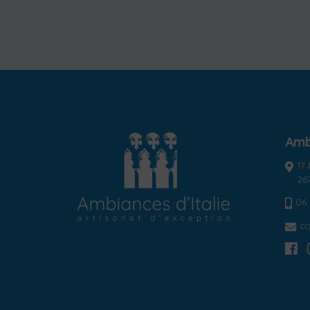
Ambi
17
26
06 
co