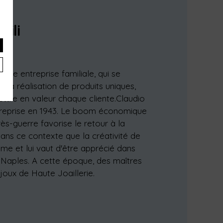
bili
 une entreprise familiale, qui se
 la réalisation de produits uniques,
ettre en valeur chaque cliente.Claudio
treprise en 1943. Le boom économique
rès-guerre favorise le retour à la
dans ce contexte que la créativité de
ime et lui vaut d'être apprécié dans
e Naples. A cette époque, des maîtres
bijoux de Haute Joaillerie.