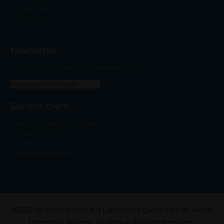
Epicerie fine
Nos artisans
Newsletter
Inscrivez-vous avec votre adresse e-mail.
OK
Service client
Mesurer sa taille de bague
Contactez-nous
Les formations
Carnet de voyage
©2022 Ambiance d'Italie
Conditions générales de vente
Mentions légales
Politique de confidentialité