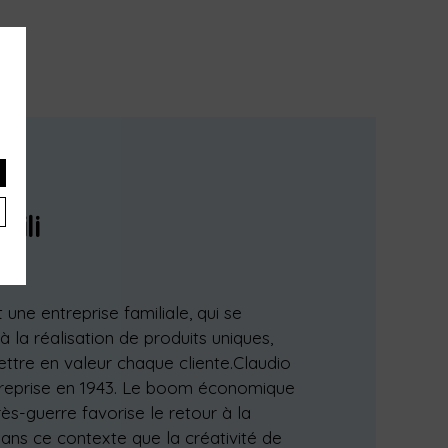
×
s,
bili
 une entreprise familiale, qui se
 la réalisation de produits uniques,
ettre en valeur chaque cliente.Claudio
treprise en 1943. Le boom économique
rès-guerre favorise le retour à la
dans ce contexte que la créativité de