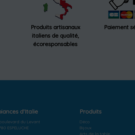
Produits artisanaux
Paiement sé
italiens de qualité,
écoresponsables
ances d'Italie
Produits
 boulevard du Levant
Déco
780 ESPELUCHE
Bijoux
Arts de la table